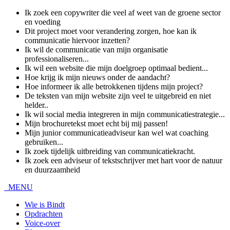
Ik zoek een copywriter die veel af weet van de groene sector
en voeding
Dit project moet voor verandering zorgen, hoe kan ik
communicatie hiervoor inzetten?
Ik wil de communicatie van mijn organisatie
professionaliseren...
Ik wil een website die mijn doelgroep optimaal bedient...
Hoe krijg ik mijn nieuws onder de aandacht?
Hoe informeer ik alle betrokkenen tijdens mijn project?
De teksten van mijn website zijn veel te uitgebreid en niet
helder..
Ik wil social media integreren in mijn communicatiestrategie...
Mijn brochuretekst moet echt bij mij passen!
Mijn junior communicatieadviseur kan wel wat coaching
gebruiken...
Ik zoek tijdelijk uitbreiding van communicatiekracht.
Ik zoek een adviseur of tekstschrijver met hart voor de natuur
en duurzaamheid
MENU
Wie is Bindt
Opdrachten
Voice-over