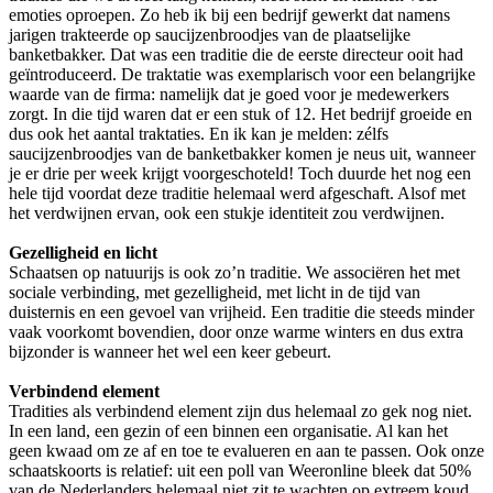
emoties oproepen. Zo heb ik bij een bedrijf gewerkt dat namens
jarigen trakteerde op saucijzenbroodjes van de plaatselijke
banketbakker. Dat was een traditie die de eerste directeur ooit had
geïntroduceerd. De traktatie was exemplarisch voor een belangrijke
waarde van de firma: namelijk dat je goed voor je medewerkers
zorgt. In die tijd waren dat er een stuk of 12. Het bedrijf groeide en
dus ook het aantal traktaties. En ik kan je melden: zélfs
saucijzenbroodjes van de banketbakker komen je neus uit, wanneer
je er drie per week krijgt voorgeschoteld! Toch duurde het nog een
hele tijd voordat deze traditie helemaal werd afgeschaft. Alsof met
het verdwijnen ervan, ook een stukje identiteit zou verdwijnen.
Gezelligheid en licht
Schaatsen op natuurijs is ook zo’n traditie. We associëren het met
sociale verbinding, met gezelligheid, met licht in de tijd van
duisternis en een gevoel van vrijheid. Een traditie die steeds minder
vaak voorkomt bovendien, door onze warme winters en dus extra
bijzonder is wanneer het wel een keer gebeurt.
Verbindend element
Tradities als verbindend element zijn dus helemaal zo gek nog niet.
In een land, een gezin of een binnen een organisatie. Al kan het
geen kwaad om ze af en toe te evalueren en aan te passen. Ook onze
schaatskoorts is relatief: uit een poll van Weeronline bleek dat 50%
van de Nederlanders helemaal niet zit te wachten op extreem koud