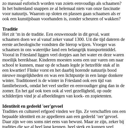
zo massaal euforisch worden van zoiets eenvoudigs als schaatsen?
In het buitenland snappen ze al helemaal niets van onze fascinatie
voor natuurijs. Waarom op sloten en plassen gaan schaatsen als er
ook een kunstijsbaan voorhanden is, zonder scheuren of wakken?
Traditie
Het zit ‘m in de traditie. Een eeuwenoude in dit geval, want
schaatsen doen we al vanaf zeker vanaf 1300. Uit die tijd dateren de
eerste archeologische vondsten die hierop wijzen. Vroeger was
schaatsen in ons waterrijke land een belangrijk transportmiddel.
Vooral in Friesland liggen veel dorpjes aan het water en deze waren
moeilijk bereikbaar. Kinderen moesten soms een uur varen om naar
school te kunnen, maar op de schaats legde je hetzelfde stuk af in
een kwartier! Flinke vorst en het daarbij horende natuurijs bood
nieuwe mogelijkheden en was een lichtpuntje in een lange donkere
winter. Traditioneel is de winter in Friesland ook een tijd van
familiebezoek, omdat het veel sneller en eenvoudiger ging dan in de
zomer. En het gaf ook toen ook al veel gezelligheid, op oude
schilderijen vind je al afbeeldingen van koek- en zopietenten.
Identiteit en gedeeld 'oer'gevoel
Tradities en cultureel erfgoed vinden we fijn. Ze verschaffen ons een
bepaalde identiteit en ze appelleren aan een gedeeld ‘oer’gevoel.
Daar zijn we ons soms niet eens van bewust. Maar ze zijn, zeker bij
tradities die we al heel lang kennen, heel sterk en kunnen veel