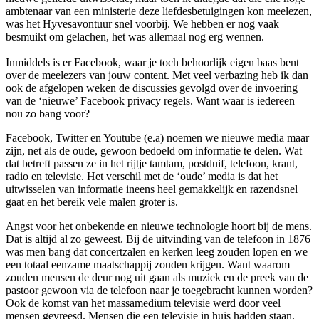
ambtenaar van een ministerie deze liefdesbetuigingen kon meelezen,
was het Hyvesavontuur snel voorbij. We hebben er nog vaak
besmuikt om gelachen, het was allemaal nog erg wennen.
Inmiddels is er Facebook, waar je toch behoorlijk eigen baas bent
over de meelezers van jouw content. Met veel verbazing heb ik dan
ook de afgelopen weken de discussies gevolgd over de invoering
van de ‘nieuwe’ Facebook privacy regels. Want waar is iedereen
nou zo bang voor?
Facebook, Twitter en Youtube (e.a) noemen we nieuwe media maar
zijn, net als de oude, gewoon bedoeld om informatie te delen. Wat
dat betreft passen ze in het rijtje tamtam, postduif, telefoon, krant,
radio en televisie. Het verschil met de ‘oude’ media is dat het
uitwisselen van informatie ineens heel gemakkelijk en razendsnel
gaat en het bereik vele malen groter is.
Angst voor het onbekende en nieuwe technologie hoort bij de mens.
Dat is altijd al zo geweest. Bij de uitvinding van de telefoon in 1876
was men bang dat concertzalen en kerken leeg zouden lopen en we
een totaal eenzame maatschappij zouden krijgen. Want waarom
zouden mensen de deur nog uit gaan als muziek en de preek van de
pastoor gewoon via de telefoon naar je toegebracht kunnen worden?
Ook de komst van het massamedium televisie werd door veel
mensen gevreesd. Mensen die een televisie in huis hadden staan,