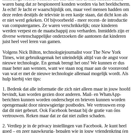
waren bang dat ze bespioneerd konden worden via het beeldscherm.
Ja echt! Je lacht er waarschijnlijk om, maar veel mensen hadden om
deze reden destijds de televisie in een kastje staan, dat dicht kon als
er niet werd gekeken. Of bijvoorbeeld - meer recent- de introductie
van computergames. Ze waren verschrikkelijk; onze kinderen
werden verpest en de maatschappij zou verharden. Inmiddels zijn er
diverse wetenschappelijke onderzoeken die aantonen dat kinderen
juist heel veel leren van gamen.
Volgens Nick Bilton, technologiejournalist voor The New York
Times, wint gebruiksgemak het uiteindelijk altijd van de angst voor
nieuwe technologie. En gemak brengt het ons! We kunnen er dus
maar beter aan wennen, want we staan nog maar aan de vooravond
van wat er met de nieuwe technologie allemaal mogelijk wordt. Als
hulp hierbij vier tips:
1. Bedenk dat alle informatie die zich niet alleen maar in jouw hoofd
bevindt, kan worden gezien door anderen. Mail- en WhatsApp-
berichten kunnen worden onderschept en brieven kunnen worden
opengemaakt door nieuwsgierige postbodes. We vertrouwen erop
dat dit niet gebeurt. Ook Facebook bestaat bij de gratie van óns
vertrouwen. Reken maar dat ze dat niet zullen schaden.
2. Verdiep je in de privacy instellingen van Facebook. Je kunt heel
goed – en zeer nauwkeurig- bepalen wie in jouw vriendenkring (en