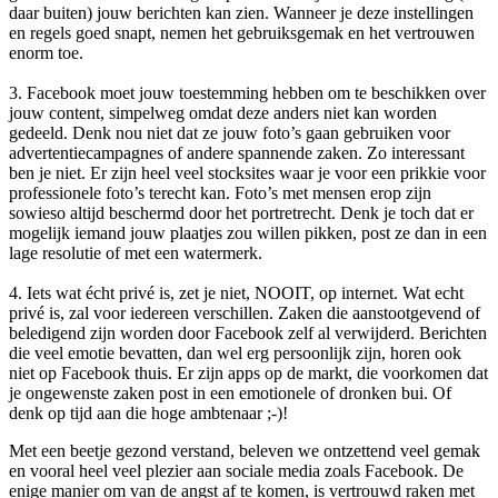
daar buiten) jouw berichten kan zien. Wanneer je deze instellingen
en regels goed snapt, nemen het gebruiksgemak en het vertrouwen
enorm toe.
3. Facebook moet jouw toestemming hebben om te beschikken over
jouw content, simpelweg omdat deze anders niet kan worden
gedeeld. Denk nou niet dat ze jouw foto’s gaan gebruiken voor
advertentiecampagnes of andere spannende zaken. Zo interessant
ben je niet. Er zijn heel veel stocksites waar je voor een prikkie voor
professionele foto’s terecht kan. Foto’s met mensen erop zijn
sowieso altijd beschermd door het portretrecht. Denk je toch dat er
mogelijk iemand jouw plaatjes zou willen pikken, post ze dan in een
lage resolutie of met een watermerk.
4. Iets wat écht privé is, zet je niet, NOOIT, op internet. Wat echt
privé is, zal voor iedereen verschillen. Zaken die aanstootgevend of
beledigend zijn worden door Facebook zelf al verwijderd. Berichten
die veel emotie bevatten, dan wel erg persoonlijk zijn, horen ook
niet op Facebook thuis. Er zijn apps op de markt, die voorkomen dat
je ongewenste zaken post in een emotionele of dronken bui. Of
denk op tijd aan die hoge ambtenaar ;-)!
Met een beetje gezond verstand, beleven we ontzettend veel gemak
en vooral heel veel plezier aan sociale media zoals Facebook. De
enige manier om van de angst af te komen, is vertrouwd raken met